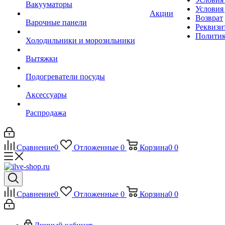
Вакууматоры
Условия
Акции
Возврат
Варочные панели
Реквизи
Политик
Холодильники и морозильники
Вытяжки
Подогреватели посуды
Аксессуары
Распродажа
Сравнение
0
Отложенные
0
Корзина
0
0
Сравнение
0
Отложенные
0
Корзина
0
0