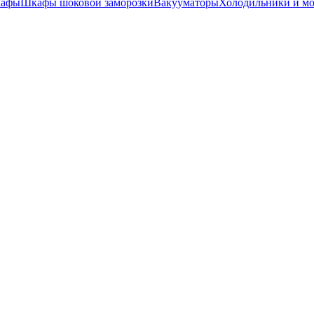
кафы
Шкафы шоковой заморозки
Вакууматоры
Холодильники и м