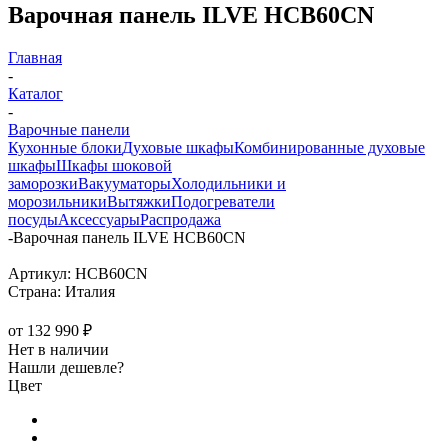
Варочная панель ILVE HCB60CN
Главная
-
Каталог
-
Варочные панели
Кухонные блоки
Духовые шкафы
Комбинированные духовые
шкафы
Шкафы шоковой
заморозки
Вакууматоры
Холодильники и
морозильники
Вытяжки
Подогреватели
посуды
Аксессуары
Распродажа
-
Варочная панель ILVE HCB60CN
Артикул:
HCB60CN
Страна:
Италия
от
132 990 ₽
Нет в наличии
Нашли дешевле?
Цвет