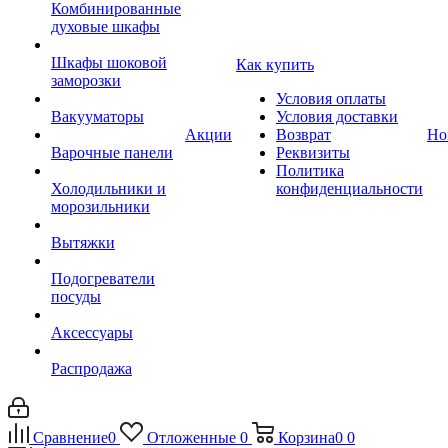
Комбинированные
духовые шкафы
Шкафы шоковой
Как купить
заморозки
Условия оплаты
Вакууматоры
Условия доставки
Акции
Возврат
Но
Варочные панели
Реквизиты
Политика
Холодильники и
конфиденциальности
морозильники
Вытяжки
Подогреватели
посуды
Аксессуары
Распродажа
Сравнение
0
Отложенные
0
Корзина
0
0