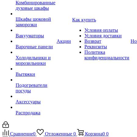
Комбинированные
духовые шкафы
Шкафы шоковой
Как купить
заморозки
Условия оплаты
Вакууматоры
Условия доставки
Акции
Возврат
Но
Варочные панели
Реквизиты
Политика
Холодильники и
конфиденциальности
морозильники
Вытяжки
Подогреватели
посуды
Аксессуары
Распродажа
Сравнение
0
Отложенные
0
Корзина
0
0