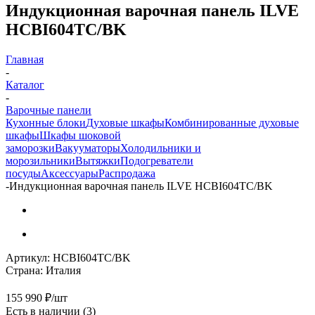
Индукционная варочная панель ILVE
HCBI604TC/BK
Главная
-
Каталог
-
Варочные панели
Кухонные блоки
Духовые шкафы
Комбинированные духовые
шкафы
Шкафы шоковой
заморозки
Вакууматоры
Холодильники и
морозильники
Вытяжки
Подогреватели
посуды
Аксессуары
Распродажа
-
Индукционная варочная панель ILVE HCBI604TC/BK
Артикул:
HCBI604TC/BK
Страна:
Италия
155 990
₽
/шт
Есть в наличии
(3)