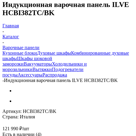
Индукционная варочная панель ILVE
HCBI382TC/BK
Главная
-
Каталог
-
Варочные панели
Кухонные блоки
Духовые шкафы
Комбинированные духовые
шкафы
Шкафы шоковой
заморозки
Вакууматоры
Холодильники и
морозильники
Вытяжки
Подогреватели
посуды
Аксессуары
Распродажа
-
Индукционная варочная панель ILVE HCBI382TC/BK
Артикул:
HCBI382TC/BK
Страна:
Италия
121 990
₽
/шт
Есть в наличии
(4)