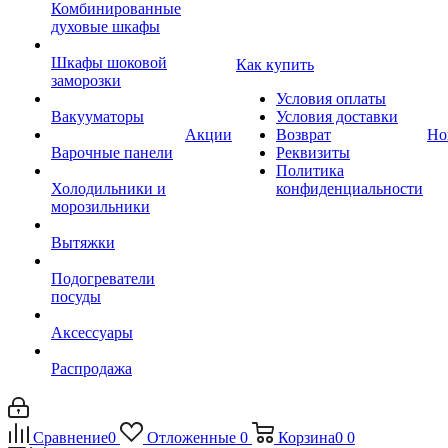
Комбинированные
духовые шкафы
Шкафы шоковой
Как купить
заморозки
Условия оплаты
Вакууматоры
Условия доставки
Акции
Возврат
Но
Варочные панели
Реквизиты
Политика
Холодильники и
конфиденциальности
морозильники
Вытяжки
Подогреватели
посуды
Аксессуары
Распродажа
Сравнение
0
Отложенные
0
Корзина
0
0