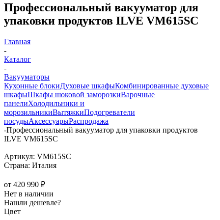
Профессиональный вакууматор для
упаковки продуктов ILVE VM615SC
Главная
-
Каталог
-
Вакууматоры
Кухонные блоки
Духовые шкафы
Комбинированные духовые
шкафы
Шкафы шоковой заморозки
Варочные
панели
Холодильники и
морозильники
Вытяжки
Подогреватели
посуды
Аксессуары
Распродажа
-
Профессиональный вакууматор для упаковки продуктов
ILVE VM615SC
Артикул:
VM615SC
Страна:
Италия
от
420 990 ₽
Нет в наличии
Нашли дешевле?
Цвет