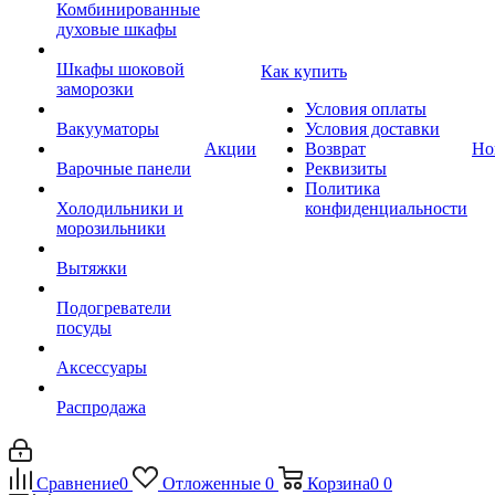
Комбинированные
духовые шкафы
Шкафы шоковой
Как купить
заморозки
Условия оплаты
Вакууматоры
Условия доставки
Акции
Возврат
Но
Варочные панели
Реквизиты
Политика
Холодильники и
конфиденциальности
морозильники
Вытяжки
Подогреватели
посуды
Аксессуары
Распродажа
Сравнение
0
Отложенные
0
Корзина
0
0