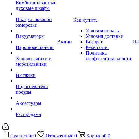
Комбинированные
духовые шкафы
Шкафы шоковой
Как купить
заморозки
Условия оплаты
Вакууматоры
Условия доставки
Акции
Возврат
Но
Варочные панели
Реквизиты
Политика
Холодильники и
конфиденциальности
морозильники
Вытяжки
Подогреватели
посуды
Аксессуары
Распродажа
Сравнение
0
Отложенные
0
Корзина
0
0