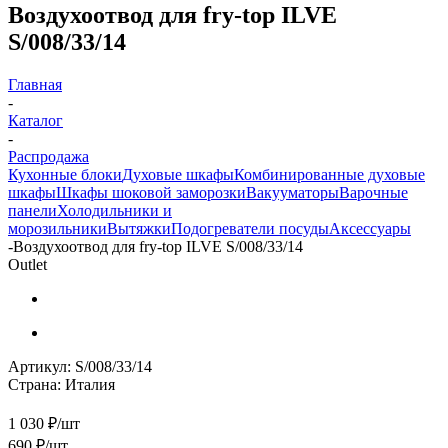
Воздухоотвод для fry-top ILVE
S/008/33/14
Главная
-
Каталог
-
Распродажа
Кухонные блоки
Духовые шкафы
Комбинированные духовые
шкафы
Шкафы шоковой заморозки
Вакууматоры
Варочные
панели
Холодильники и
морозильники
Вытяжки
Подогреватели посуды
Аксессуары
-
Воздухоотвод для fry-top ILVE S/008/33/14
Outlet
Артикул:
S/008/33/14
Страна:
Италия
1 030 ₽/шт
690
₽
/шт