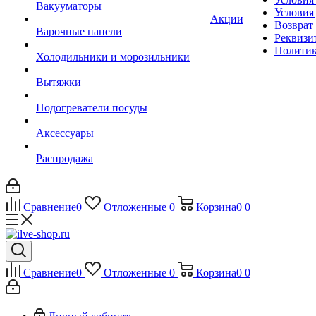
Вакууматоры
Условия
Акции
Возврат
Варочные панели
Реквизи
Политик
Холодильники и морозильники
Вытяжки
Подогреватели посуды
Аксессуары
Распродажа
Сравнение
0
Отложенные
0
Корзина
0
0
Сравнение
0
Отложенные
0
Корзина
0
0