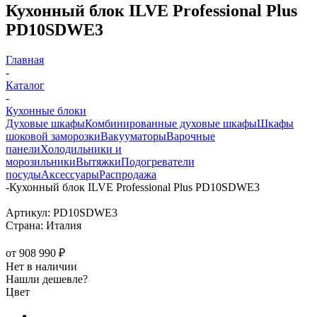
Кухонный блок ILVE Professional Plus
PD10SDWE3
Главная
-
Каталог
-
Кухонные блоки
Духовые шкафы
Комбинированные духовые шкафы
Шкафы
шоковой заморозки
Вакууматоры
Варочные
панели
Холодильники и
морозильники
Вытяжки
Подогреватели
посуды
Аксессуары
Распродажа
-
Кухонный блок ILVE Professional Plus PD10SDWE3
Артикул:
PD10SDWE3
Страна:
Италия
от
908 990 ₽
Нет в наличии
Нашли дешевле?
Цвет