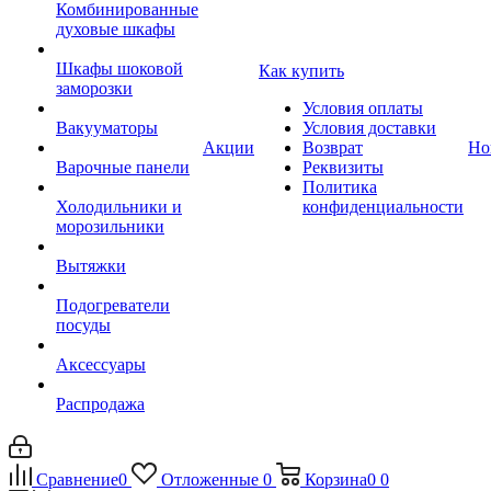
Комбинированные
духовые шкафы
Шкафы шоковой
Как купить
заморозки
Условия оплаты
Вакууматоры
Условия доставки
Акции
Возврат
Но
Варочные панели
Реквизиты
Политика
Холодильники и
конфиденциальности
морозильники
Вытяжки
Подогреватели
посуды
Аксессуары
Распродажа
Сравнение
0
Отложенные
0
Корзина
0
0