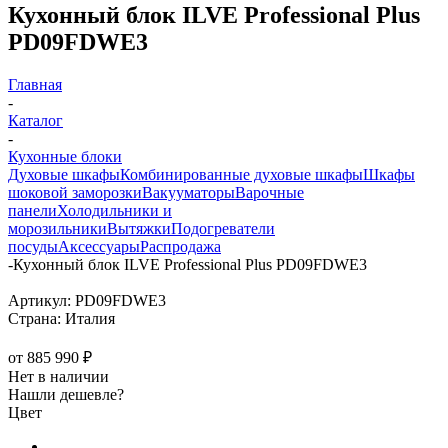
Кухонный блок ILVE Professional Plus
PD09FDWE3
Главная
-
Каталог
-
Кухонные блоки
Духовые шкафы
Комбинированные духовые шкафы
Шкафы
шоковой заморозки
Вакууматоры
Варочные
панели
Холодильники и
морозильники
Вытяжки
Подогреватели
посуды
Аксессуары
Распродажа
-
Кухонный блок ILVE Professional Plus PD09FDWE3
Артикул:
PD09FDWE3
Страна:
Италия
от
885 990 ₽
Нет в наличии
Нашли дешевле?
Цвет