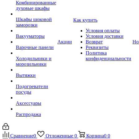
Комбинированные
духовые шкафы
Шкафы шоковой
Как купить
заморозки
Условия оплаты
Вакууматоры
Условия доставки
Акции
Возврат
Но
Варочные панели
Реквизиты
Политика
Холодильники и
конфиденциальности
морозильники
Вытяжки
Подогреватели
посуды
Аксессуары
Распродажа
Сравнение
0
Отложенные
0
Корзина
0
0