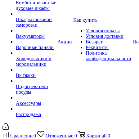
Комбинированные
духовые шкафы
Шкафы шоковой
Как купить
заморозки
Условия оплаты
Вакууматоры
Условия доставки
Акции
Возврат
Но
Варочные панели
Реквизиты
Политика
Холодильники и
конфиденциальности
морозильники
Вытяжки
Подогреватели
посуды
Аксессуары
Распродажа
Сравнение
0
Отложенные
0
Корзина
0
0