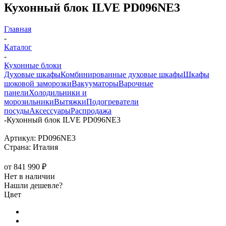
Кухонный блок ILVE PD096NE3
Главная
-
Каталог
-
Кухонные блоки
Духовые шкафы
Комбинированные духовые шкафы
Шкафы
шоковой заморозки
Вакууматоры
Варочные
панели
Холодильники и
морозильники
Вытяжки
Подогреватели
посуды
Аксессуары
Распродажа
-
Кухонный блок ILVE PD096NE3
Артикул:
PD096NE3
Страна:
Италия
от
841 990 ₽
Нет в наличии
Нашли дешевле?
Цвет