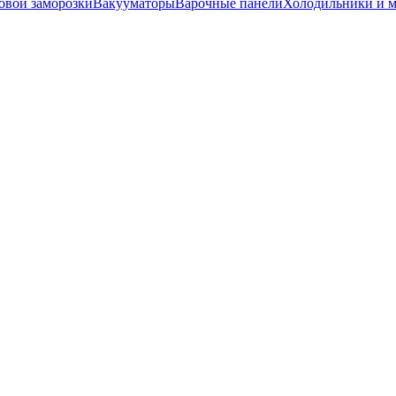
вой заморозки
Вакууматоры
Варочные панели
Холодильники и 