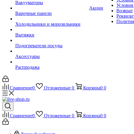
Вакууматоры
Условия
Акции
Возврат
Варочные панели
Реквизи
Политик
Холодильники и морозильники
Вытяжки
Подогреватели посуды
Аксессуары
Распродажа
Сравнение
0
Отложенные
0
Корзина
0
0
Сравнение
0
Отложенные
0
Корзина
0
0