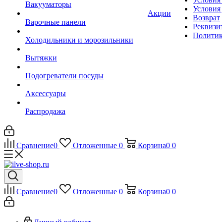
Вакууматоры
Условия
Акции
Возврат
Варочные панели
Реквизи
Политик
Холодильники и морозильники
Вытяжки
Подогреватели посуды
Аксессуары
Распродажа
Сравнение
0
Отложенные
0
Корзина
0
0
Сравнение
0
Отложенные
0
Корзина
0
0