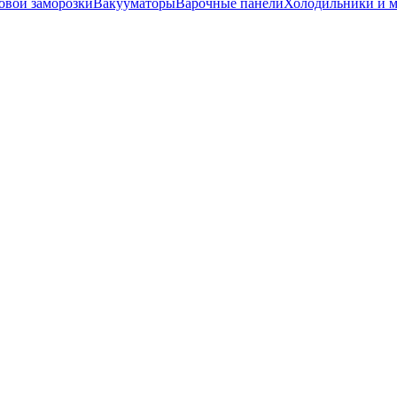
вой заморозки
Вакууматоры
Варочные панели
Холодильники и 