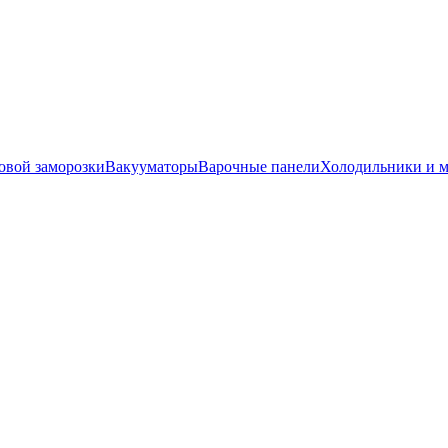
вой заморозки
Вакууматоры
Варочные панели
Холодильники и 