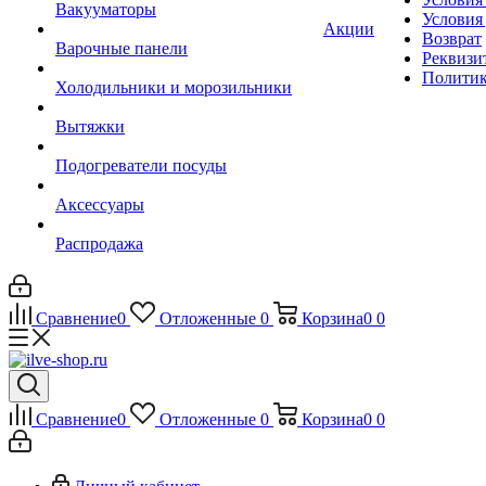
Вакууматоры
Условия
Акции
Возврат
Варочные панели
Реквизи
Политик
Холодильники и морозильники
Вытяжки
Подогреватели посуды
Аксессуары
Распродажа
Сравнение
0
Отложенные
0
Корзина
0
0
Сравнение
0
Отложенные
0
Корзина
0
0