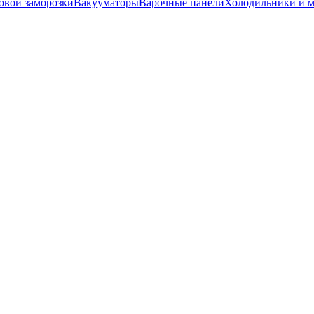
вой заморозки
Вакууматоры
Варочные панели
Холодильники и 