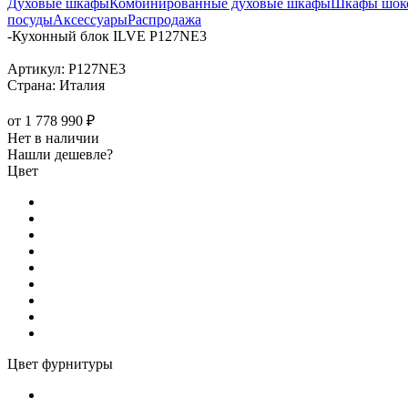
Духовые шкафы
Комбинированные духовые шкафы
Шкафы шоко
посуды
Аксессуары
Распродажа
-
Кухонный блок ILVE P127NE3
Артикул:
P127NE3
Страна:
Италия
от
1 778 990 ₽
Нет в наличии
Нашли дешевле?
Цвет
Цвет фурнитуры