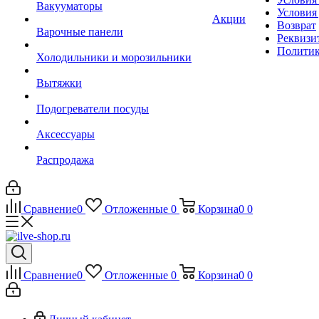
Вакууматоры
Условия
Акции
Возврат
Варочные панели
Реквизи
Политик
Холодильники и морозильники
Вытяжки
Подогреватели посуды
Аксессуары
Распродажа
Сравнение
0
Отложенные
0
Корзина
0
0
Сравнение
0
Отложенные
0
Корзина
0
0