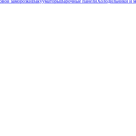
вой заморозки
Вакууматоры
Варочные панели
Холодильники и 