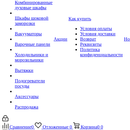
Комбинированные
духовые шкафы
Шкафы шоковой
Как купить
заморозки
Условия оплаты
Вакууматоры
Условия доставки
Акции
Возврат
Но
Варочные панели
Реквизиты
Политика
Холодильники и
конфиденциальности
морозильники
Вытяжки
Подогреватели
посуды
Аксессуары
Распродажа
Сравнение
0
Отложенные
0
Корзина
0
0