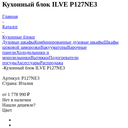
Кухонный блок ILVE P127NE3
Главная
-
Каталог
-
Кухонные блоки
Духовые шкафы
Комбинированные духовые шкафы
Шкафы
шоковой заморозки
Вакууматоры
Варочные
панели
Холодильники и
морозильники
Вытяжки
Подогреватели
посуды
Аксессуары
Распродажа
-
Кухонный блок ILVE P127NE3
Артикул:
P127NE3
Страна:
Италия
от
1 778 990 ₽
Нет в наличии
Нашли дешевле?
Цвет