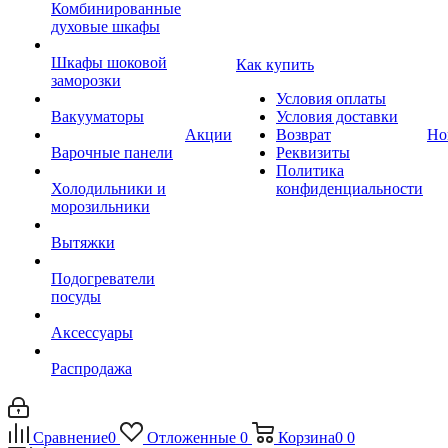
Комбинированные
духовые шкафы
Шкафы шоковой
Как купить
заморозки
Условия оплаты
Вакууматоры
Условия доставки
Акции
Возврат
Но
Варочные панели
Реквизиты
Политика
Холодильники и
конфиденциальности
морозильники
Вытяжки
Подогреватели
посуды
Аксессуары
Распродажа
Сравнение
0
Отложенные
0
Корзина
0
0