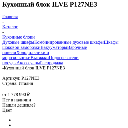
Кухонный блок ILVE P127NE3
Главная
-
Каталог
-
Кухонные блоки
Духовые шкафы
Комбинированные духовые шкафы
Шкафы
шоковой заморозки
Вакууматоры
Варочные
панели
Холодильники и
морозильники
Вытяжки
Подогреватели
посуды
Аксессуары
Распродажа
-
Кухонный блок ILVE P127NE3
Артикул:
P127NE3
Страна:
Италия
от
1 778 990 ₽
Нет в наличии
Нашли дешевле?
Цвет