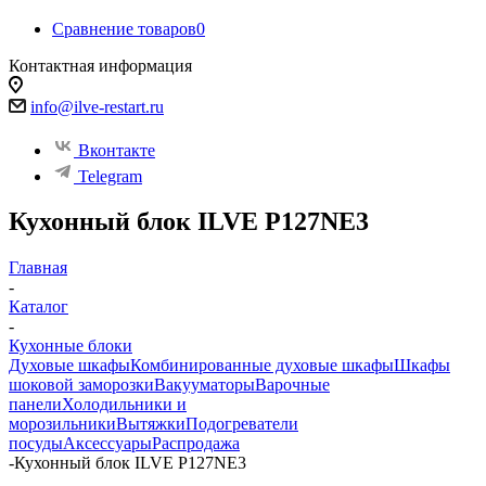
Сравнение товаров
0
Контактная информация
info@ilve-restart.ru
Вконтакте
Telegram
Кухонный блок ILVE P127NE3
Главная
-
Каталог
-
Кухонные блоки
Духовые шкафы
Комбинированные духовые шкафы
Шкафы
шоковой заморозки
Вакууматоры
Варочные
панели
Холодильники и
морозильники
Вытяжки
Подогреватели
посуды
Аксессуары
Распродажа
-
Кухонный блок ILVE P127NE3