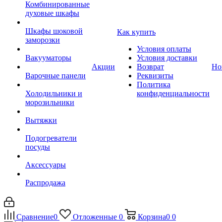
Комбинированные
духовые шкафы
Шкафы шоковой
Как купить
заморозки
Условия оплаты
Вакууматоры
Условия доставки
Акции
Возврат
Но
Варочные панели
Реквизиты
Политика
Холодильники и
конфиденциальности
морозильники
Вытяжки
Подогреватели
посуды
Аксессуары
Распродажа
Сравнение
0
Отложенные
0
Корзина
0
0