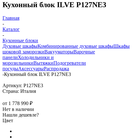
Кухонный блок ILVE P127NE3
Главная
-
Каталог
-
Кухонные блоки
Духовые шкафы
Комбинированные духовые шкафы
Шкафы
шоковой заморозки
Вакууматоры
Варочные
панели
Холодильники и
морозильники
Вытяжки
Подогреватели
посуды
Аксессуары
Распродажа
-
Кухонный блок ILVE P127NE3
Артикул:
P127NE3
Страна:
Италия
от
1 778 990 ₽
Нет в наличии
Нашли дешевле?
Цвет