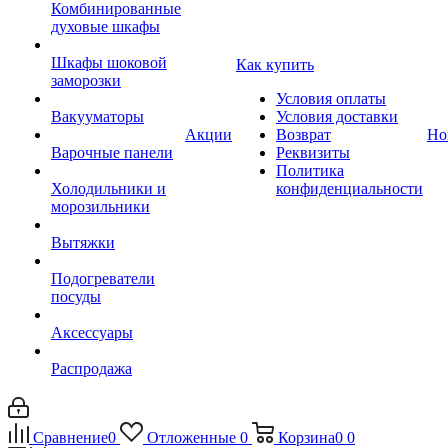
Комбинированные
духовые шкафы
Шкафы шоковой
Как купить
заморозки
Условия оплаты
Вакууматоры
Условия доставки
Акции
Возврат
Но
Варочные панели
Реквизиты
Политика
Холодильники и
конфиденциальности
морозильники
Вытяжки
Подогреватели
посуды
Аксессуары
Распродажа
Сравнение
0
Отложенные
0
Корзина
0
0