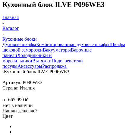
Кухонный блок ILVE P096WE3
Главная
-
Каталог
-
Кухонные блоки
Духовые шкафы
Комбинированные духовые шкафы
Шкафы
шоковой заморозки
Вакууматоры
Варочные
панели
Холодильники и
морозильники
Вытяжки
Подогреватели
посуды
Аксессуары
Распродажа
-
Кухонный блок ILVE P096WE3
Артикул:
P096WE3
Страна:
Италия
от
665 990 ₽
Нет в наличии
Нашли дешевле?
Цвет