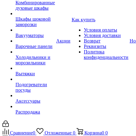
Комбинированные
духовые шкафы
Шкафы шоковой
Как купить
заморозки
Условия оплаты
Вакууматоры
Условия доставки
Акции
Возврат
Но
Варочные панели
Реквизиты
Политика
Холодильники и
конфиденциальности
морозильники
Вытяжки
Подогреватели
посуды
Аксессуары
Распродажа
Сравнение
0
Отложенные
0
Корзина
0
0