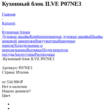
Кухонный блок ILVE P07NE3
Главная
-
Каталог
-
Кухонные блоки
Духовые шкафы
Комбинированные духовые шкафы
Шкафы
шоковой заморозки
Вакууматоры
Варочные
панели
Холодильники и
морозильники
Вытяжки
Подогреватели
посуды
Аксессуары
Распродажа
-
Кухонный блок ILVE P07NE3
Артикул:
P07NE3
Страна:
Италия
от
534 990 ₽
Нет в наличии
Нашли дешевле?
Цвет