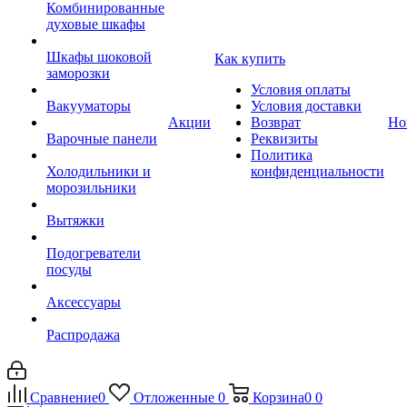
Комбинированные
духовые шкафы
Шкафы шоковой
Как купить
заморозки
Условия оплаты
Вакууматоры
Условия доставки
Акции
Возврат
Но
Варочные панели
Реквизиты
Политика
Холодильники и
конфиденциальности
морозильники
Вытяжки
Подогреватели
посуды
Аксессуары
Распродажа
Сравнение
0
Отложенные
0
Корзина
0
0