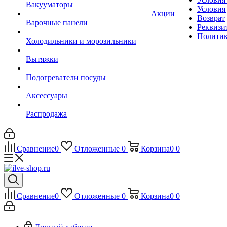
Вакууматоры
Условия
Акции
Возврат
Варочные панели
Реквизи
Политик
Холодильники и морозильники
Вытяжки
Подогреватели посуды
Аксессуары
Распродажа
Сравнение
0
Отложенные
0
Корзина
0
0
Сравнение
0
Отложенные
0
Корзина
0
0