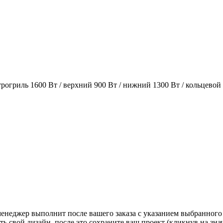
огриль 1600 Вт / верхний 900 Вт / нижний 1300 Вт / кольцевой
 менеджер выполнит после вашего заказа с указанием выбранного
ь свой дизайн, после это сохраните ваш проект (кликнув на зн