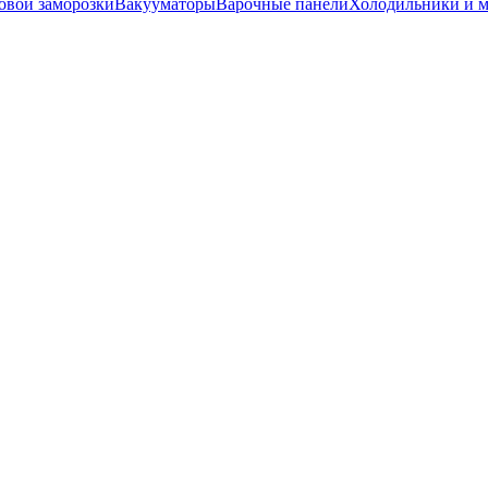
вой заморозки
Вакууматоры
Варочные панели
Холодильники и 