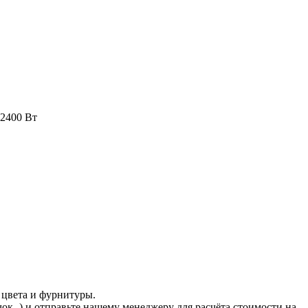
 2400 Вт
 цвета и фурнитуры.
ачок
) и отправьте нашему менеджеру для расчёта стоимости на