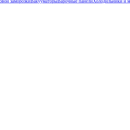
вой заморозки
Вакууматоры
Варочные панели
Холодильники и 