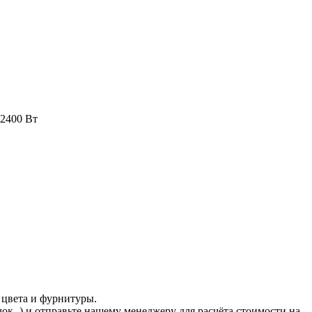
 2400 Вт
 цвета и фурнитуры.
ачок
) и отправьте нашему менеджеру для расчёта стоимости на