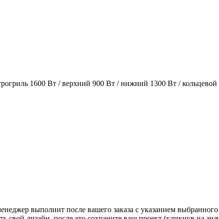
огриль 1600 Вт / верхний 900 Вт / нижний 1300 Вт / кольцевой
 менеджер выполнит после вашего заказа с указанием выбранного
ь свой дизайн, после это сохраните ваш проект (кликнув на зн