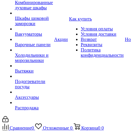
Комбинированные
духовые шкафы
Шкафы шоковой
Как купить
заморозки
Условия оплаты
Вакууматоры
Условия доставки
Акции
Возврат
Но
Варочные панели
Реквизиты
Политика
Холодильники и
конфиденциальности
морозильники
Вытяжки
Подогреватели
посуды
Аксессуары
Распродажа
Сравнение
0
Отложенные
0
Корзина
0
0