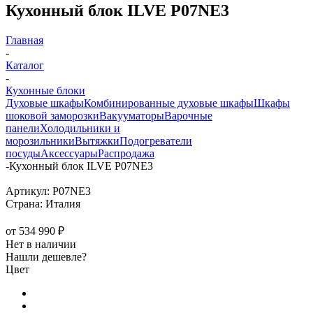
Кухонный блок ILVE P07NE3
Главная
-
Каталог
-
Кухонные блоки
Духовые шкафы
Комбинированные духовые шкафы
Шкафы
шоковой заморозки
Вакууматоры
Варочные
панели
Холодильники и
морозильники
Вытяжки
Подогреватели
посуды
Аксессуары
Распродажа
-
Кухонный блок ILVE P07NE3
Артикул:
P07NE3
Страна:
Италия
от
534 990 ₽
Нет в наличии
Нашли дешевле?
Цвет