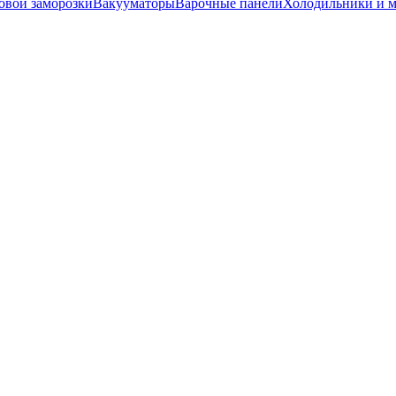
вой заморозки
Вакууматоры
Варочные панели
Холодильники и 