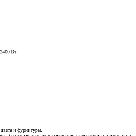
 2400 Вт
 цвета и фурнитуры.
ачок
) и отправьте нашему менеджеру для расчёта стоимости на