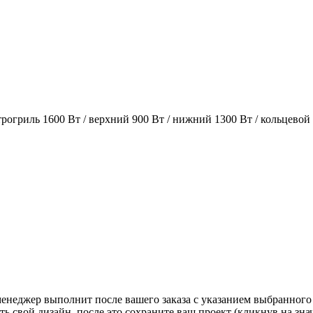
огриль 1600 Вт / верхний 900 Вт / нижний 1300 Вт / кольцевой
 менеджер выполнит после вашего заказа с указанием выбранного
ь свой дизайн, после это сохраните ваш проект (кликнув на зн