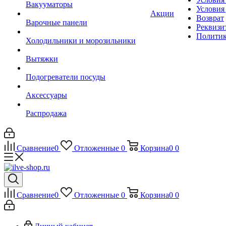
Вакууматоры
Условия
Акции
Возврат
Варочные панели
Реквизи
Политик
Холодильники и морозильники
Вытяжки
Подогреватели посуды
Аксессуары
Распродажа
Сравнение
0
Отложенные
0
Корзина
0
0
Сравнение
0
Отложенные
0
Корзина
0
0