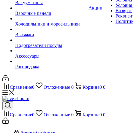
Вакууматоры
Условия
Акции
Возврат
Варочные панели
Реквизи
Политик
Холодильники и морозильники
Вытяжки
Подогреватели посуды
Аксессуары
Распродажа
Сравнение
0
Отложенные
0
Корзина
0
0
Сравнение
0
Отложенные
0
Корзина
0
0