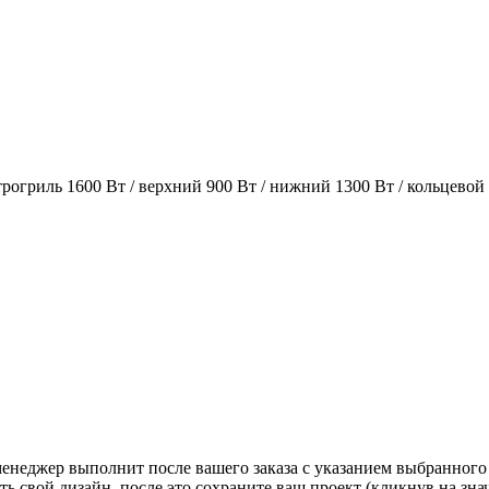
огриль 1600 Вт / верхний 900 Вт / нижний 1300 Вт / кольцевой
 менеджер выполнит после вашего заказа с указанием выбранного
ь свой дизайн, после это сохраните ваш проект (кликнув на зн