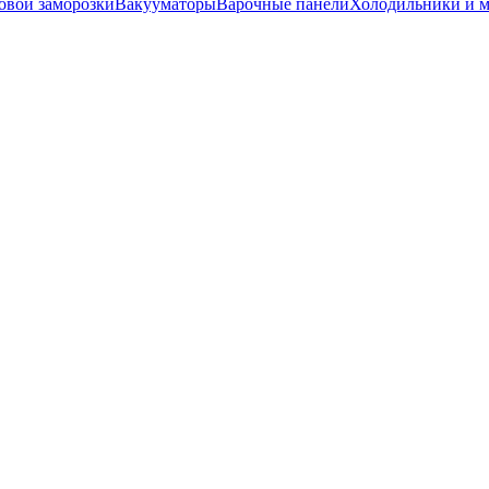
вой заморозки
Вакууматоры
Варочные панели
Холодильники и 