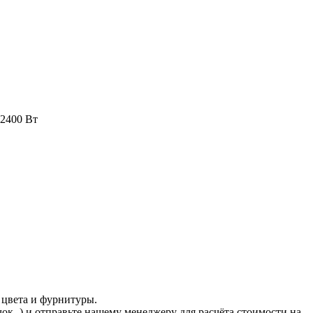
 2400 Вт
 цвета и фурнитуры.
ачок
) и отправьте нашему менеджеру для расчёта стоимости на