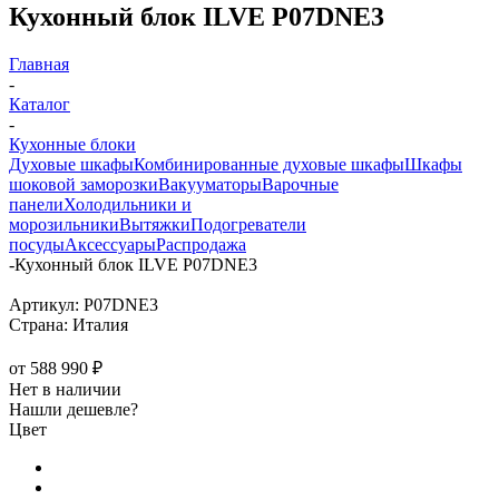
Кухонный блок ILVE P07DNE3
Главная
-
Каталог
-
Кухонные блоки
Духовые шкафы
Комбинированные духовые шкафы
Шкафы
шоковой заморозки
Вакууматоры
Варочные
панели
Холодильники и
морозильники
Вытяжки
Подогреватели
посуды
Аксессуары
Распродажа
-
Кухонный блок ILVE P07DNE3
Артикул:
P07DNE3
Страна:
Италия
от
588 990 ₽
Нет в наличии
Нашли дешевле?
Цвет