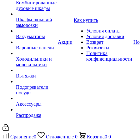
Комбинированные
духовые шкафы
Шкафы шоковой
Как купить
заморозки
Условия оплаты
Вакууматоры
Условия доставки
Акции
Возврат
Но
Варочные панели
Реквизиты
Политика
Холодильники и
конфиденциальности
морозильники
Вытяжки
Подогреватели
посуды
Аксессуары
Распродажа
Сравнение
0
Отложенные
0
Корзина
0
0