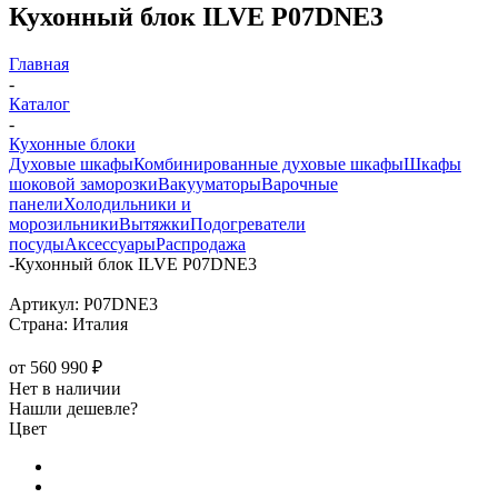
Кухонный блок ILVE P07DNE3
Главная
-
Каталог
-
Кухонные блоки
Духовые шкафы
Комбинированные духовые шкафы
Шкафы
шоковой заморозки
Вакууматоры
Варочные
панели
Холодильники и
морозильники
Вытяжки
Подогреватели
посуды
Аксессуары
Распродажа
-
Кухонный блок ILVE P07DNE3
Артикул:
P07DNE3
Страна:
Италия
от
560 990 ₽
Нет в наличии
Нашли дешевле?
Цвет