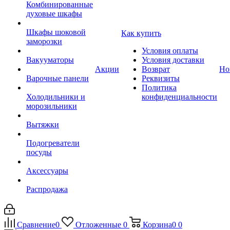
Комбинированные
духовые шкафы
Шкафы шоковой
Как купить
заморозки
Условия оплаты
Вакууматоры
Условия доставки
Акции
Возврат
Но
Варочные панели
Реквизиты
Политика
Холодильники и
конфиденциальности
морозильники
Вытяжки
Подогреватели
посуды
Аксессуары
Распродажа
Сравнение
0
Отложенные
0
Корзина
0
0