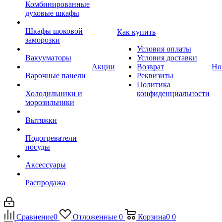
Комбинированные
духовые шкафы
Шкафы шоковой
Как купить
заморозки
Условия оплаты
Вакууматоры
Условия доставки
Акции
Возврат
Но
Варочные панели
Реквизиты
Политика
Холодильники и
конфиденциальности
морозильники
Вытяжки
Подогреватели
посуды
Аксессуары
Распродажа
Сравнение
0
Отложенные
0
Корзина
0
0