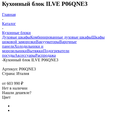
Кухонный блок ILVE P06QNE3
Главная
-
Каталог
-
Кухонные блоки
Духовые шкафы
Комбинированные духовые шкафы
Шкафы
шоковой заморозки
Вакууматоры
Варочные
панели
Холодильники и
морозильники
Вытяжки
Подогреватели
посуды
Аксессуары
Распродажа
-
Кухонный блок ILVE P06QNE3
Артикул:
P06QNE3
Страна:
Италия
от
603 990 ₽
Нет в наличии
Нашли дешевле?
Цвет