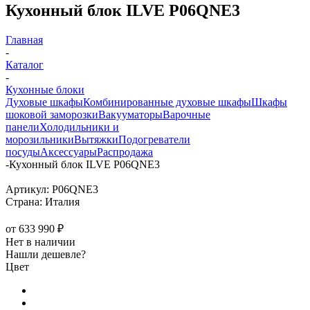
Кухонный блок ILVE P06QNE3
Главная
-
Каталог
-
Кухонные блоки
Духовые шкафы
Комбинированные духовые шкафы
Шкафы
шоковой заморозки
Вакууматоры
Варочные
панели
Холодильники и
морозильники
Вытяжки
Подогреватели
посуды
Аксессуары
Распродажа
-
Кухонный блок ILVE P06QNE3
Артикул:
P06QNE3
Страна:
Италия
от
633 990 ₽
Нет в наличии
Нашли дешевле?
Цвет