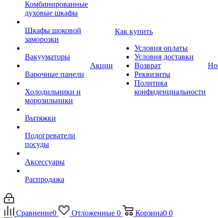
Комбинированные
духовые шкафы
Шкафы шоковой
Как купить
заморозки
Условия оплаты
Вакууматоры
Условия доставки
Акции
Возврат
Но
Варочные панели
Реквизиты
Политика
Холодильники и
конфиденциальности
морозильники
Вытяжки
Подогреватели
посуды
Аксессуары
Распродажа
Сравнение
0
Отложенные
0
Корзина
0
0