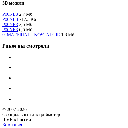
3D модели
P06NE3
2,7 Мб
P06NE3
717,3 Кб
P06NE3
3,5 Мб
P06NE3
6,5 Мб
0_MATERIALI_NOSTALGIE
1,8 Мб
Ранее вы смотрели
© 2007-2026
Официальный дистрибьютoр
ILVE в России
Компания