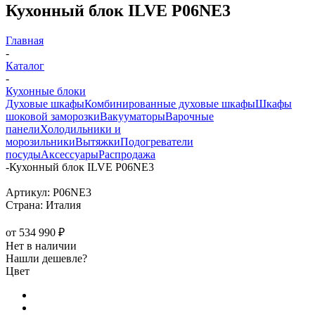
Кухонный блок ILVE P06NE3
Главная
-
Каталог
-
Кухонные блоки
Духовые шкафы
Комбинированные духовые шкафы
Шкафы
шоковой заморозки
Вакууматоры
Варочные
панели
Холодильники и
морозильники
Вытяжки
Подогреватели
посуды
Аксессуары
Распродажа
-
Кухонный блок ILVE P06NE3
Артикул:
P06NE3
Страна:
Италия
от
534 990 ₽
Нет в наличии
Нашли дешевле?
Цвет