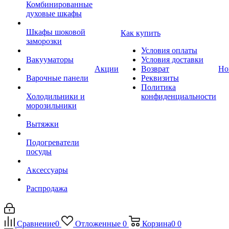
Комбинированные
духовые шкафы
Шкафы шоковой
Как купить
заморозки
Условия оплаты
Вакууматоры
Условия доставки
Акции
Возврат
Но
Варочные панели
Реквизиты
Политика
Холодильники и
конфиденциальности
морозильники
Вытяжки
Подогреватели
посуды
Аксессуары
Распродажа
Сравнение
0
Отложенные
0
Корзина
0
0