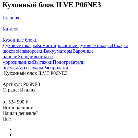
Кухонный блок ILVE P06NE3
Главная
-
Каталог
-
Кухонные блоки
Духовые шкафы
Комбинированные духовые шкафы
Шкафы
шоковой заморозки
Вакууматоры
Варочные
панели
Холодильники и
морозильники
Вытяжки
Подогреватели
посуды
Аксессуары
Распродажа
-
Кухонный блок ILVE P06NE3
Артикул:
P06NE3
Страна:
Италия
от
534 990 ₽
Нет в наличии
Нашли дешевле?
Цвет