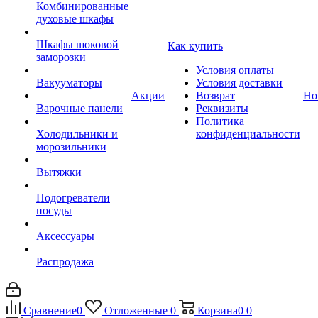
Комбинированные
духовые шкафы
Шкафы шоковой
Как купить
заморозки
Условия оплаты
Вакууматоры
Условия доставки
Акции
Возврат
Но
Варочные панели
Реквизиты
Политика
Холодильники и
конфиденциальности
морозильники
Вытяжки
Подогреватели
посуды
Аксессуары
Распродажа
Сравнение
0
Отложенные
0
Корзина
0
0