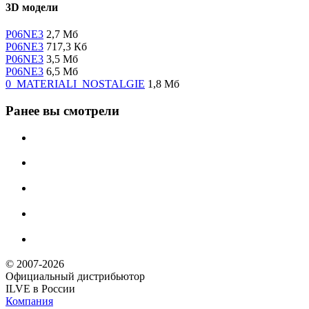
3D модели
P06NE3
2,7 Мб
P06NE3
717,3 Кб
P06NE3
3,5 Мб
P06NE3
6,5 Мб
0_MATERIALI_NOSTALGIE
1,8 Мб
Ранее вы смотрели
© 2007-2026
Официальный дистрибьютoр
ILVE в России
Компания