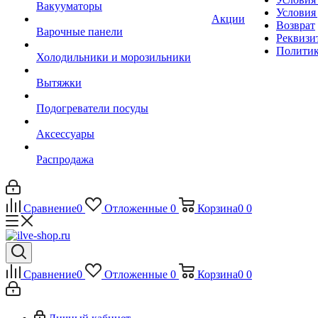
Вакууматоры
Условия
Акции
Возврат
Варочные панели
Реквизи
Политик
Холодильники и морозильники
Вытяжки
Подогреватели посуды
Аксессуары
Распродажа
Сравнение
0
Отложенные
0
Корзина
0
0
Сравнение
0
Отложенные
0
Корзина
0
0