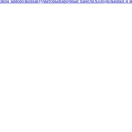
вой заморозки
Вакууматоры
Варочные панели
Холодильники и 