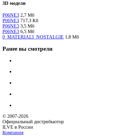
3D модели
P06NE3
2,7 Мб
P06NE3
717,3 Кб
P06NE3
3,5 Мб
P06NE3
6,5 Мб
0_MATERIALI_NOSTALGIE
1,8 Мб
Ранее вы смотрели
© 2007-2026
Официальный дистрибьютoр
ILVE в России
Компания