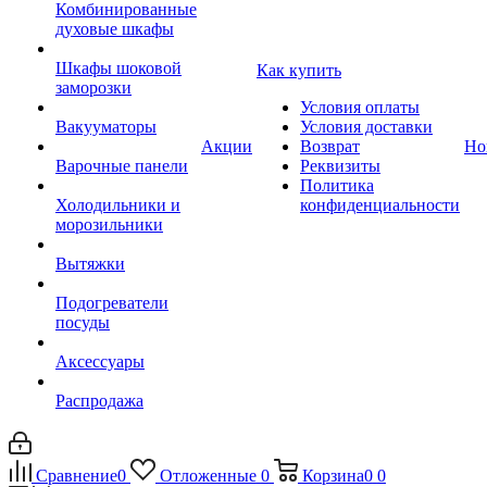
Комбинированные
духовые шкафы
Шкафы шоковой
Как купить
заморозки
Условия оплаты
Вакууматоры
Условия доставки
Акции
Возврат
Но
Варочные панели
Реквизиты
Политика
Холодильники и
конфиденциальности
морозильники
Вытяжки
Подогреватели
посуды
Аксессуары
Распродажа
Сравнение
0
Отложенные
0
Корзина
0
0