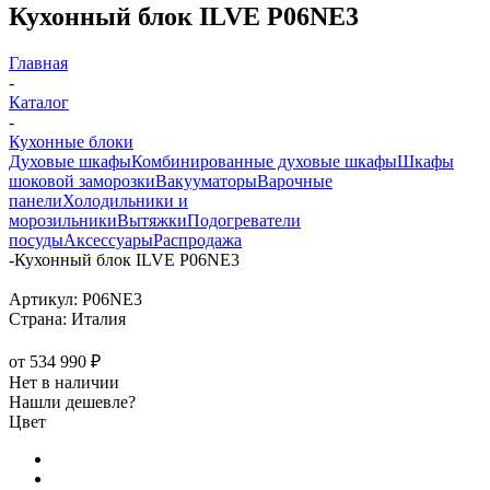
Кухонный блок ILVE P06NE3
Главная
-
Каталог
-
Кухонные блоки
Духовые шкафы
Комбинированные духовые шкафы
Шкафы
шоковой заморозки
Вакууматоры
Варочные
панели
Холодильники и
морозильники
Вытяжки
Подогреватели
посуды
Аксессуары
Распродажа
-
Кухонный блок ILVE P06NE3
Артикул:
P06NE3
Страна:
Италия
от
534 990 ₽
Нет в наличии
Нашли дешевле?
Цвет