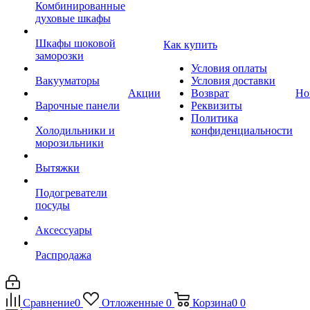
Комбинированные
духовые шкафы
Шкафы шоковой
Как купить
заморозки
Условия оплаты
Вакууматоры
Условия доставки
Акции
Возврат
Но
Варочные панели
Реквизиты
Политика
Холодильники и
конфиденциальности
морозильники
Вытяжки
Подогреватели
посуды
Аксессуары
Распродажа
Сравнение
0
Отложенные
0
Корзина
0
0