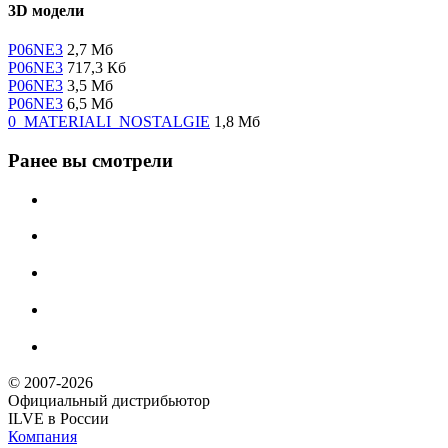
3D модели
P06NE3
2,7 Мб
P06NE3
717,3 Кб
P06NE3
3,5 Мб
P06NE3
6,5 Мб
0_MATERIALI_NOSTALGIE
1,8 Мб
Ранее вы смотрели
© 2007-2026
Официальный дистрибьютoр
ILVE в России
Компания