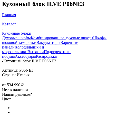
Кухонный блок ILVE P06NE3
Главная
-
Каталог
-
Кухонные блоки
Духовые шкафы
Комбинированные духовые шкафы
Шкафы
шоковой заморозки
Вакууматоры
Варочные
панели
Холодильники и
морозильники
Вытяжки
Подогреватели
посуды
Аксессуары
Распродажа
-
Кухонный блок ILVE P06NE3
Артикул:
P06NE3
Страна:
Италия
от
534 990 ₽
Нет в наличии
Нашли дешевле?
Цвет