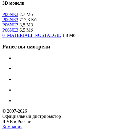
3D модели
P06NE3
2,7 Мб
P06NE3
717,3 Кб
P06NE3
3,5 Мб
P06NE3
6,5 Мб
0_MATERIALI_NOSTALGIE
1,8 Мб
Ранее вы смотрели
© 2007-2026
Официальный дистрибьютoр
ILVE в России
Компания