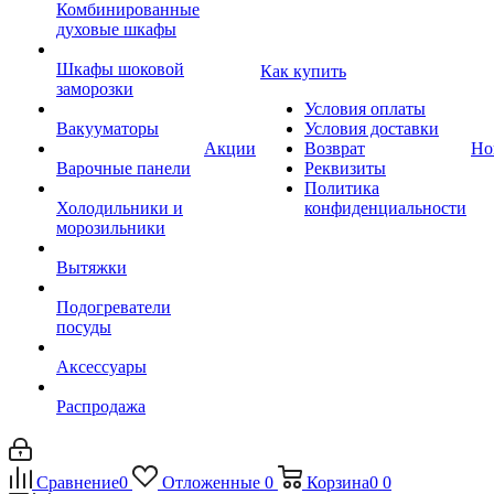
Комбинированные
духовые шкафы
Шкафы шоковой
Как купить
заморозки
Условия оплаты
Вакууматоры
Условия доставки
Акции
Возврат
Но
Варочные панели
Реквизиты
Политика
Холодильники и
конфиденциальности
морозильники
Вытяжки
Подогреватели
посуды
Аксессуары
Распродажа
Сравнение
0
Отложенные
0
Корзина
0
0