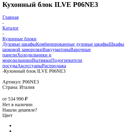
Кухонный блок ILVE P06NE3
Главная
-
Каталог
-
Кухонные блоки
Духовые шкафы
Комбинированные духовые шкафы
Шкафы
шоковой заморозки
Вакууматоры
Варочные
панели
Холодильники и
морозильники
Вытяжки
Подогреватели
посуды
Аксессуары
Распродажа
-
Кухонный блок ILVE P06NE3
Артикул:
P06NE3
Страна:
Италия
от
534 990 ₽
Нет в наличии
Нашли дешевле?
Цвет