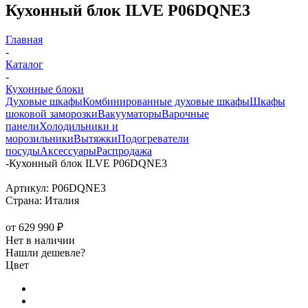
Кухонный блок ILVE P06DQNE3
Главная
-
Каталог
-
Кухонные блоки
Духовые шкафы
Комбинированные духовые шкафы
Шкафы
шоковой заморозки
Вакууматоры
Варочные
панели
Холодильники и
морозильники
Вытяжки
Подогреватели
посуды
Аксессуары
Распродажа
-
Кухонный блок ILVE P06DQNE3
Артикул:
P06DQNE3
Страна:
Италия
от
629 990 ₽
Нет в наличии
Нашли дешевле?
Цвет