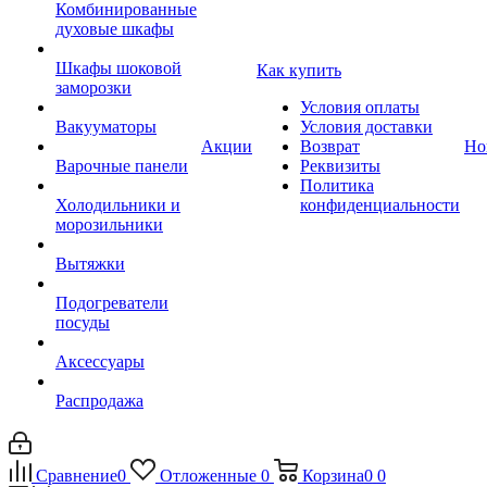
Комбинированные
духовые шкафы
Шкафы шоковой
Как купить
заморозки
Условия оплаты
Вакууматоры
Условия доставки
Акции
Возврат
Но
Варочные панели
Реквизиты
Политика
Холодильники и
конфиденциальности
морозильники
Вытяжки
Подогреватели
посуды
Аксессуары
Распродажа
Сравнение
0
Отложенные
0
Корзина
0
0