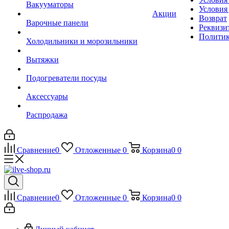
Вакууматоры
Условия
Акции
Возврат
Варочные панели
Реквизи
Политик
Холодильники и морозильники
Вытяжки
Подогреватели посуды
Аксессуары
Распродажа
Сравнение
0
Отложенные
0
Корзина
0
0
Сравнение
0
Отложенные
0
Корзина
0
0