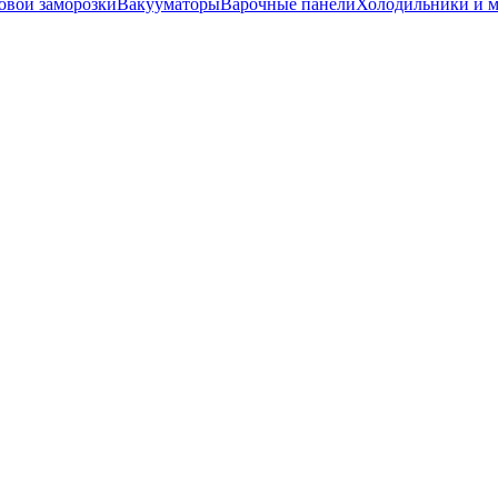
вой заморозки
Вакууматоры
Варочные панели
Холодильники и 