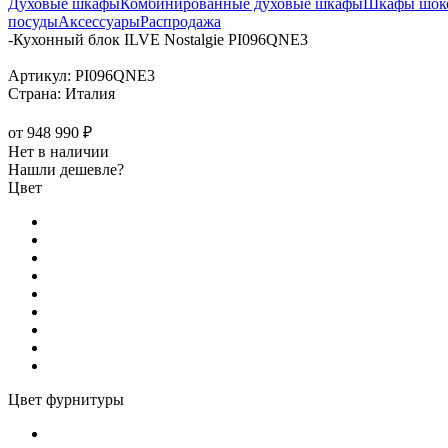
Духовые шкафы
Комбинированные духовые шкафы
Шкафы шоко
посуды
Аксессуары
Распродажа
-
Кухонный блок ILVE Nostalgie PI096QNE3
Артикул:
PI096QNE3
Страна:
Италия
от
948 990 ₽
Нет в наличии
Нашли дешевле?
Цвет
Цвет фурнитуры