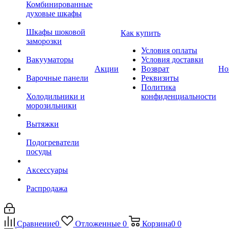
Комбинированные
духовые шкафы
Шкафы шоковой
Как купить
заморозки
Условия оплаты
Вакууматоры
Условия доставки
Акции
Возврат
Но
Варочные панели
Реквизиты
Политика
Холодильники и
конфиденциальности
морозильники
Вытяжки
Подогреватели
посуды
Аксессуары
Распродажа
Сравнение
0
Отложенные
0
Корзина
0
0