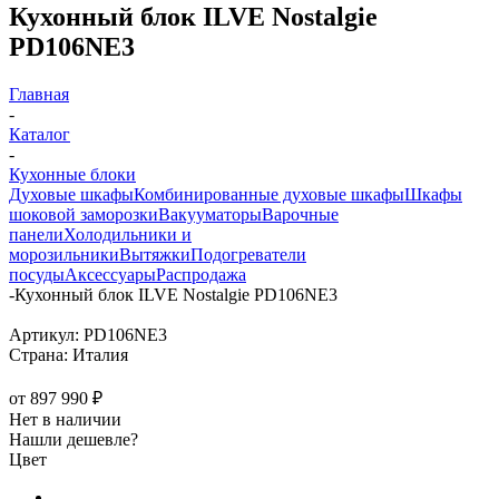
Кухонный блок ILVE Nostalgie
PD106NE3
Главная
-
Каталог
-
Кухонные блоки
Духовые шкафы
Комбинированные духовые шкафы
Шкафы
шоковой заморозки
Вакууматоры
Варочные
панели
Холодильники и
морозильники
Вытяжки
Подогреватели
посуды
Аксессуары
Распродажа
-
Кухонный блок ILVE Nostalgie PD106NE3
Артикул:
PD106NE3
Страна:
Италия
от
897 990 ₽
Нет в наличии
Нашли дешевле?
Цвет