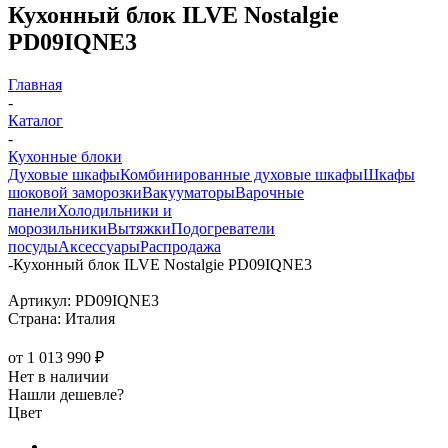
Кухонный блок ILVE Nostalgie
PD09IQNE3
Главная
-
Каталог
-
Кухонные блоки
Духовые шкафы
Комбинированные духовые шкафы
Шкафы
шоковой заморозки
Вакууматоры
Варочные
панели
Холодильники и
морозильники
Вытяжки
Подогреватели
посуды
Аксессуары
Распродажа
-
Кухонный блок ILVE Nostalgie PD09IQNE3
Артикул:
PD09IQNE3
Страна:
Италия
от
1 013 990 ₽
Нет в наличии
Нашли дешевле?
Цвет