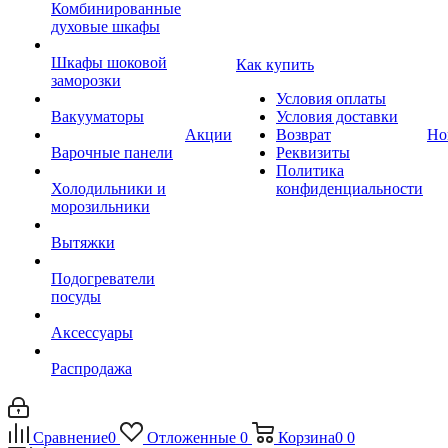
Комбинированные
духовые шкафы
Шкафы шоковой
Как купить
заморозки
Условия оплаты
Вакууматоры
Условия доставки
Акции
Возврат
Но
Варочные панели
Реквизиты
Политика
Холодильники и
конфиденциальности
морозильники
Вытяжки
Подогреватели
посуды
Аксессуары
Распродажа
Сравнение
0
Отложенные
0
Корзина
0
0