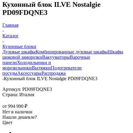
Кухонный блок ILVE Nostalgie
PD09FDQNE3
Главная
-
Каталог
-
Кухонные блоки
Духовые шкафы
Комбинированные духовые шкафы
Шкафы
шоковой заморозки
Вакууматоры
Варочные
панели
Холодильники и
морозильники
Вытяжки
Подогреватели
посуды
Аксессуары
Распродажа
-
Кухонный блок ILVE Nostalgie PD09FDQNE3
Артикул:
PD09FDQNE3
Страна:
Италия
от
994 990 ₽
Нет в наличии
Нашли дешевле?
Цвет