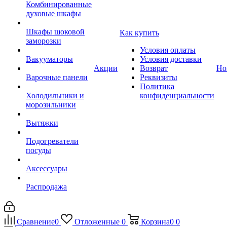
Комбинированные
духовые шкафы
Шкафы шоковой
Как купить
заморозки
Условия оплаты
Вакууматоры
Условия доставки
Акции
Возврат
Но
Варочные панели
Реквизиты
Политика
Холодильники и
конфиденциальности
морозильники
Вытяжки
Подогреватели
посуды
Аксессуары
Распродажа
Сравнение
0
Отложенные
0
Корзина
0
0