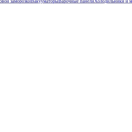
вой заморозки
Вакууматоры
Варочные панели
Холодильники и 