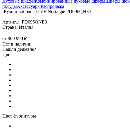
Духовые шкафы
Комбинированные духовые шкафы
Шкафы шоко
посуды
Аксессуары
Распродажа
-
Кухонный блок ILVE Nostalgie PD096QNE3
Артикул:
PD096QNE3
Страна:
Италия
от
909 990 ₽
Нет в наличии
Нашли дешевле?
Цвет
Цвет фурнитуры