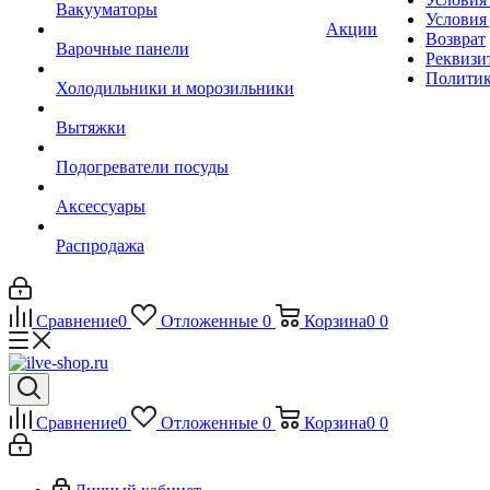
Вакууматоры
Условия
Акции
Возврат
Варочные панели
Реквизи
Политик
Холодильники и морозильники
Вытяжки
Подогреватели посуды
Аксессуары
Распродажа
Сравнение
0
Отложенные
0
Корзина
0
0
Сравнение
0
Отложенные
0
Корзина
0
0