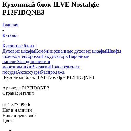
Кухонный блок ILVE Nostalgie
P12FIDQNE3
Главная
-
Каталог
-
Кухонные блоки
Духовые шкафы
Комбинированные духовые шкафы
Шкафы
шоковой заморозки
Вакууматоры
Варочные
панели
Холодильники и
морозильники
Вытяжки
Подогреватели
посуды
Аксессуары
Распродажа
-
Кухонный блок ILVE Nostalgie P12FIDQNE3
Артикул:
P12FIDQNE3
Страна:
Италия
от
1 873 990 ₽
Нет в наличии
Нашли дешевле?
Цвет