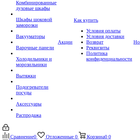
Комбинированные
духовые шкафы
Шкафы шоковой
Как купить
заморозки
Условия оплаты
Вакууматоры
Условия доставки
Акции
Возврат
Но
Варочные панели
Реквизиты
Политика
Холодильники и
конфиденциальности
морозильники
Вытяжки
Подогреватели
посуды
Аксессуары
Распродажа
Сравнение
0
Отложенные
0
Корзина
0
0