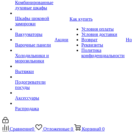
Комбинированные
духовые шкафы
Шкафы шоковой
Как купить
заморозки
Условия оплаты
Вакууматоры
Условия доставки
Акции
Возврат
Но
Варочные панели
Реквизиты
Политика
Холодильники и
конфиденциальности
морозильники
Вытяжки
Подогреватели
посуды
Аксессуары
Распродажа
Сравнение
0
Отложенные
0
Корзина
0
0