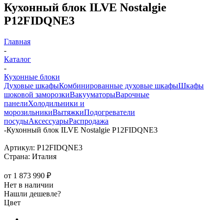
Кухонный блок ILVE Nostalgie
P12FIDQNE3
Главная
-
Каталог
-
Кухонные блоки
Духовые шкафы
Комбинированные духовые шкафы
Шкафы
шоковой заморозки
Вакууматоры
Варочные
панели
Холодильники и
морозильники
Вытяжки
Подогреватели
посуды
Аксессуары
Распродажа
-
Кухонный блок ILVE Nostalgie P12FIDQNE3
Артикул:
P12FIDQNE3
Страна:
Италия
от
1 873 990 ₽
Нет в наличии
Нашли дешевле?
Цвет