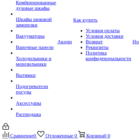
Комбинированные
духовые шкафы
Шкафы шоковой
Как купить
заморозки
Условия оплаты
Вакууматоры
Условия доставки
Акции
Возврат
Но
Варочные панели
Реквизиты
Политика
Холодильники и
конфиденциальности
морозильники
Вытяжки
Подогреватели
посуды
Аксессуары
Распродажа
Сравнение
0
Отложенные
0
Корзина
0
0