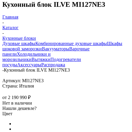
Кухонный блок ILVE MI127NE3
Главная
-
Каталог
-
Кухонные блоки
Духовые шкафы
Комбинированные духовые шкафы
Шкафы
шоковой заморозки
Вакууматоры
Варочные
панели
Холодильники и
морозильники
Вытяжки
Подогреватели
посуды
Аксессуары
Распродажа
-
Кухонный блок ILVE MI127NE3
Артикул:
MI127NE3
Страна:
Италия
от
2 190 990 ₽
Нет в наличии
Нашли дешевле?
Цвет