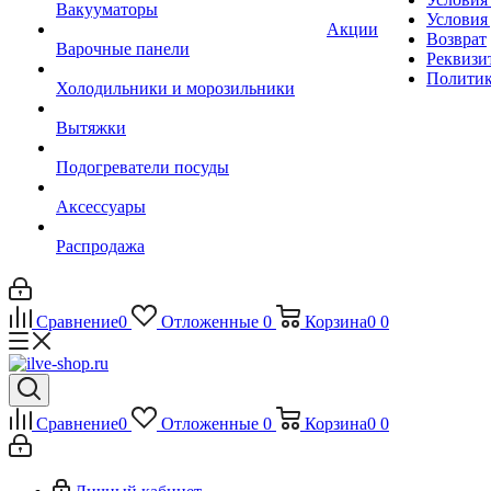
Вакууматоры
Условия
Акции
Возврат
Варочные панели
Реквизи
Политик
Холодильники и морозильники
Вытяжки
Подогреватели посуды
Аксессуары
Распродажа
Сравнение
0
Отложенные
0
Корзина
0
0
Сравнение
0
Отложенные
0
Корзина
0
0