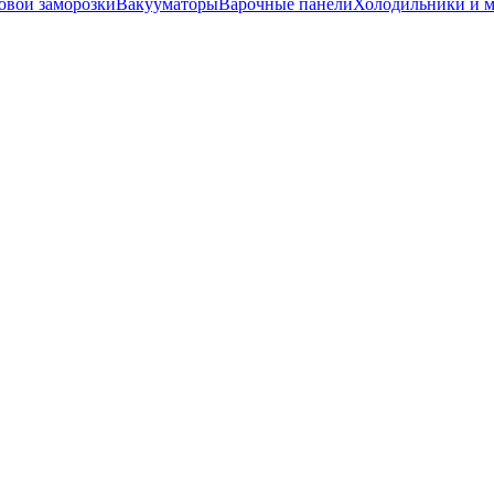
вой заморозки
Вакууматоры
Варочные панели
Холодильники и 