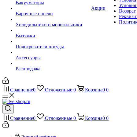
Вакууматоры
Условия
Акции
Возврат
Варочные панели
Реквизи
Политик
Холодильники и морозильники
Вытяжки
Подогреватели посуды
Аксессуары
Распродажа
Сравнение
0
Отложенные
0
Корзина
0
0
Сравнение
0
Отложенные
0
Корзина
0
0