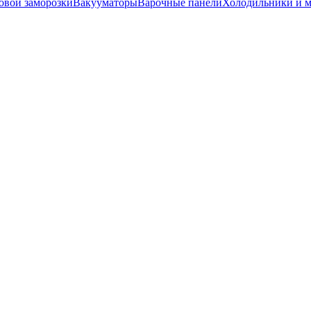
вой заморозки
Вакууматоры
Варочные панели
Холодильники и 