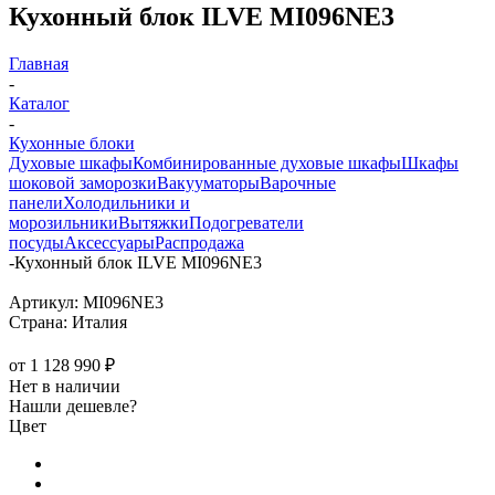
Кухонный блок ILVE MI096NE3
Главная
-
Каталог
-
Кухонные блоки
Духовые шкафы
Комбинированные духовые шкафы
Шкафы
шоковой заморозки
Вакууматоры
Варочные
панели
Холодильники и
морозильники
Вытяжки
Подогреватели
посуды
Аксессуары
Распродажа
-
Кухонный блок ILVE MI096NE3
Артикул:
MI096NE3
Страна:
Италия
от
1 128 990 ₽
Нет в наличии
Нашли дешевле?
Цвет