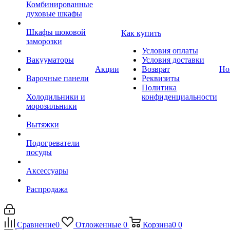
Комбинированные
духовые шкафы
Шкафы шоковой
Как купить
заморозки
Условия оплаты
Вакууматоры
Условия доставки
Акции
Возврат
Но
Варочные панели
Реквизиты
Политика
Холодильники и
конфиденциальности
морозильники
Вытяжки
Подогреватели
посуды
Аксессуары
Распродажа
Сравнение
0
Отложенные
0
Корзина
0
0