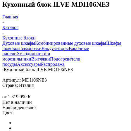
Кухонный блок ILVE MDI106NE3
Главная
-
Каталог
-
Кухонные блоки
Духовые шкафы
Комбинированные духовые шкафы
Шкафы
шоковой заморозки
Вакууматоры
Варочные
панели
Холодильники и
морозильники
Вытяжки
Подогреватели
посуды
Аксессуары
Распродажа
-
Кухонный блок ILVE MDI106NE3
Артикул:
MDI106NE3
Страна:
Италия
от
1 319 990 ₽
Нет в наличии
Нашли дешевле?
Цвет