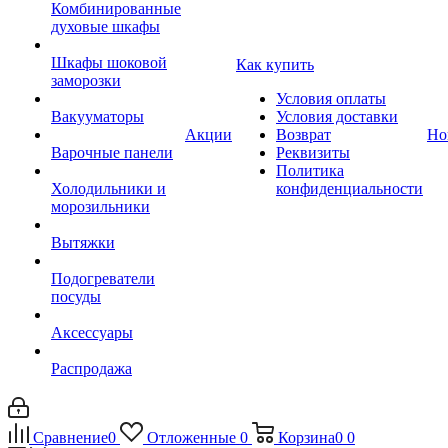
Комбинированные
духовые шкафы
Шкафы шоковой
Как купить
заморозки
Условия оплаты
Вакууматоры
Условия доставки
Акции
Возврат
Но
Варочные панели
Реквизиты
Политика
Холодильники и
конфиденциальности
морозильники
Вытяжки
Подогреватели
посуды
Аксессуары
Распродажа
Сравнение
0
Отложенные
0
Корзина
0
0