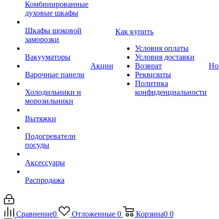
Комбинированные
духовые шкафы
Шкафы шоковой
Как купить
заморозки
Условия оплаты
Вакууматоры
Условия доставки
Акции
Возврат
Но
Варочные панели
Реквизиты
Политика
Холодильники и
конфиденциальности
морозильники
Вытяжки
Подогреватели
посуды
Аксессуары
Распродажа
Сравнение
0
Отложенные
0
Корзина
0
0