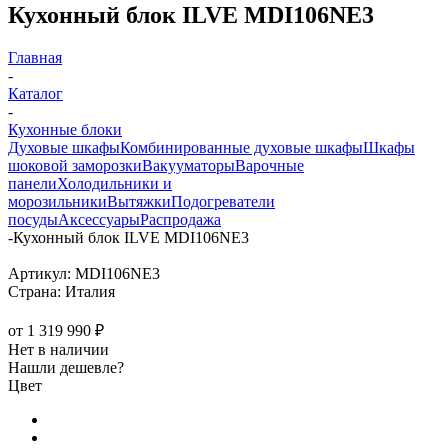
Кухонный блок ILVE MDI106NE3
Главная
-
Каталог
-
Кухонные блоки
Духовые шкафы
Комбинированные духовые шкафы
Шкафы
шоковой заморозки
Вакууматоры
Варочные
панели
Холодильники и
морозильники
Вытяжки
Подогреватели
посуды
Аксессуары
Распродажа
-
Кухонный блок ILVE MDI106NE3
Артикул:
MDI106NE3
Страна:
Италия
от
1 319 990 ₽
Нет в наличии
Нашли дешевле?
Цвет